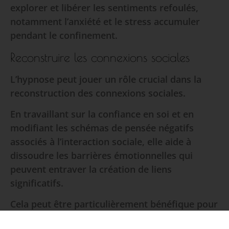
explorer et libérer les sentiments refoulés,
notamment l’anxiété et le stress accumuler
pendant le confinement.
Reconstruire les connexions sociales
L’hypnose peut jouer un rôle crucial dans la
reconstruction des connexions sociales.
En travaillant sur la confiance en soi et en
modifiant les schémas de pensée négatifs
associés à l’interaction sociale, elle aide à
dissoudre les barrières émotionnelles qui
peuvent entraver la création de liens
significatifs.
Cela peut être particulièrement bénéfique pour
ceux qui ont ressenti un isolement prolongé et