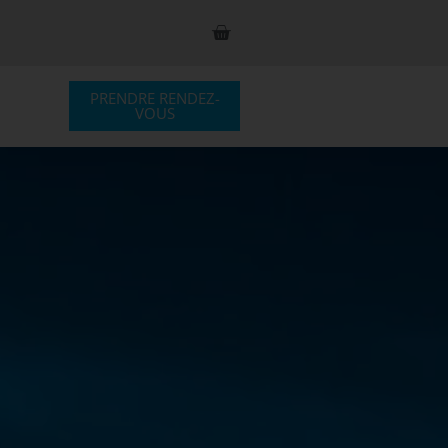
PRENDRE RENDEZ-
S
VOUS