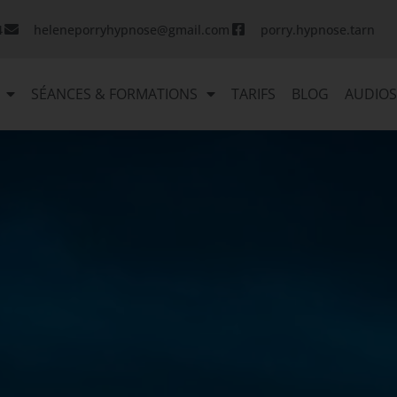
4
heleneporryhypnose@gmail.com
porry.hypnose.tarn
SÉANCES & FORMATIONS
TARIFS
BLOG
AUDIO