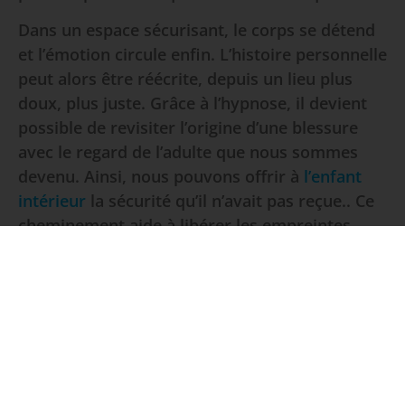
Dans un espace sécurisant, le corps se détend
et l’émotion circule enfin. L’histoire personnelle
peut alors être réécrite, depuis un lieu plus
doux, plus juste. Grâce à l’hypnose, il devient
possible de revisiter l’origine d’une blessure
avec le regard de l’adulte que nous sommes
devenu. Ainsi, nous pouvons offrir à
l’enfant
intérieur
la sécurité qu’il n’avait pas reçue.. Ce
cheminement aide à libérer les empreintes
émotionnelles enfouies, pour retrouver un
équilibre profond.
Un chemin vers la réparation intérieure
Libérer ces empreintes émotionnelles, ce n’est
pas oublier ce qui a été. Ce n’est pas nier la
douleur, c’est retrouver la liberté d’être