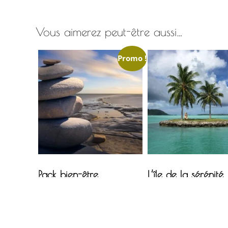
Vous aimerez peut-être aussi…
Promo !
Pack bien-être
L’île de la sérénité
38,97
€
30,00
€
12,99
€
AJOUTER AU PANIER
AJOUTER AU PANIER