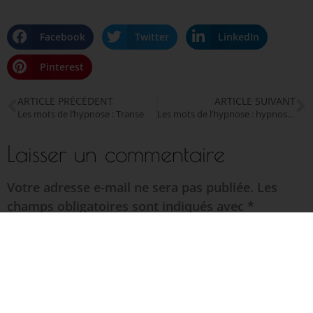
Facebook
Twitter
LinkedIn
Pinterest
ARTICLE PRÉCÉDENT
ARTICLE SUIVANT
Les mots de l’hypnose : Transe
Les mots de l’hypnose : hypnose de spectacle
Laisser un commentaire
Votre adresse e-mail ne sera pas publiée.
Les
champs obligatoires sont indiqués avec
*
Commentaire
*