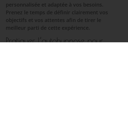
personnalisée et adaptée à vos besoins.
Prenez le temps de définir clairement vos
objectifs et vos attentes afin de tirer le
meilleur parti de cette expérience.
Pratiquer l’autohypnose pour
renforcer son estime de soi
L’autohypnose est une pratique
complémentaire qui vous permet de travailler
sur votre estime de soi au quotidien.
Apprenez lors d’ateliers, les techniques
adaptées, et pratiquez régulièrement pour
intégrer des suggestions positives dans votre
esprit.
Vous pouvez par exemple vous répéter des
affirmations positives devant un miroir, utiliser