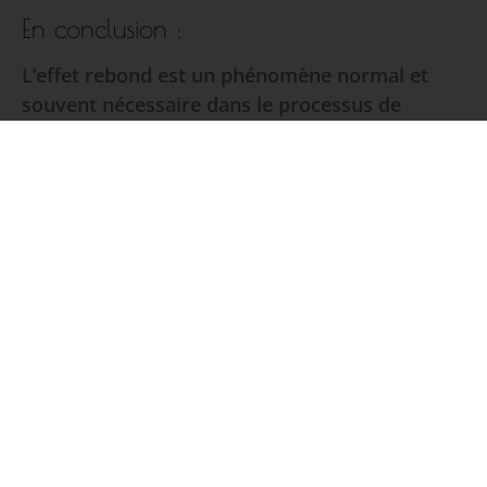
En conclusion :
L’effet rebond est un phénomène normal et
souvent nécessaire dans le processus de
transformation par hypnose.
En tant qu’hypnothérapeute, il est crucial de
préparer les personnes que vous accompagnez
à cette expérience en leur fournissant des
informations sur le processus. Il est également
important de leur assurer que ce phénomène
fait partie intégrante de leur parcours de
développement personnel.
Bien que cette phase puisse être inconfortable,
elle est souvent le prélude à un état de mieux-
être et d’harmonie. À long terme, l’effet rebond