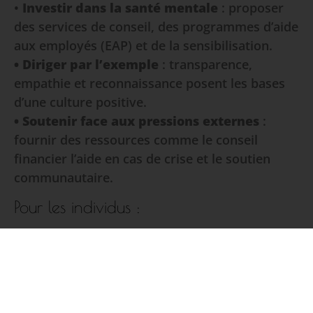
•
Investir dans la santé mentale
: proposer
des services de conseil, des programmes d’aide
aux employés (EAP) et de la sensibilisation.
• Diriger par l’exemple
: transparence,
empathie et reconnaissance posent les bases
d’une culture positive.
• Soutenir face aux pressions externes
:
fournir des ressources comme le conseil
financier l’aide en cas de crise et le soutien
communautaire.
Pour les individus :
•
Fixer des limites
: protéger son temps
personnel et éviter la surcharge.
•
Chercher du soutien
: auprès de collègues
de confiance, d’amis, de la famille ou de
professionnels.