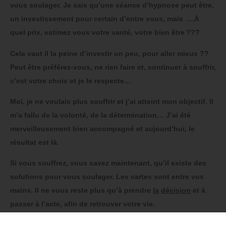
vous soulager. Je sais qu’une séance d’hypnose peut être,
un investissement pour certain d’entre vous, mais ….À
quel prix, estimez vous votre santé, votre bien être ???
Cela vaut il la peine d’investir un peu, pour aller mieux ??
Peut être préférez-vous, ne rien faire et, continuer à souffrir,
c’est votre choix et je le respecte…
Moi, je ne voulais plus souffrir et j’ai atteint mon objectif. Il
m’a fallu de la volonté, de la détermination… J’ai été
merveilleusement bien accompagné et aujourd’hui, le
résultat est là.
Si vous souffrez, vous savez maintenant, qu’il existe des
solutions pour vous soulager. Les cartes sont entre vos
mains. Il ne vous reste plus qu’à prendre
la
décision
et à
passer à l’acte, afin de retrouver votre vie.
Faites ce qui est bon pour vous !!