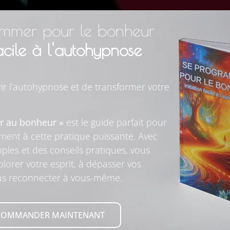
mmer pour le bonheur
facile à l'autohypnose
ir l’autohypnose et de transformer votre
r au bonheur »
est le guide parfait pour
lement à cette pratique puissante. Avec
ples et des conseils pratiques, vous
lorer votre esprit, à dépasser vos
ous reconnecter à vous-même.
COMMANDER MAINTENANT