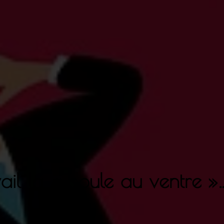
vail la « boule au ventre »…