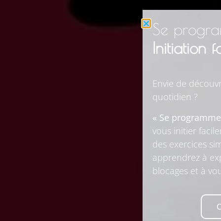
Se progra
Initiation 
Envie de découvr
quotidien ?
« Se programme
vous initier faci
des exercices sim
apprendrez à exp
blocages et à v