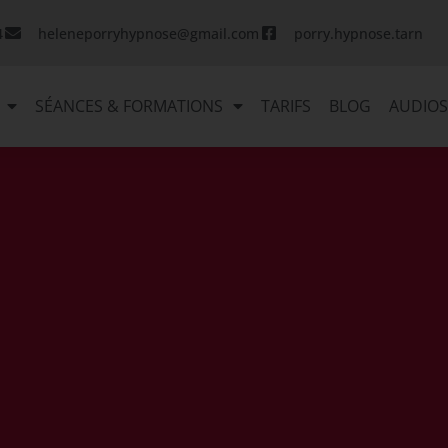
4
heleneporryhypnose@gmail.com
porry.hypnose.tarn
SÉANCES & FORMATIONS
TARIFS
BLOG
AUDIO