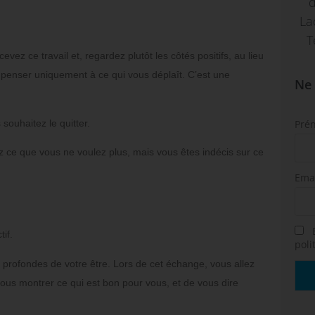
d
La
T
ez ce travail et, regardez plutôt les côtés positifs, au lieu
e penser uniquement à ce qui vous déplaît.
C’est une
Ne 
souhaitez le quitter.
Pré
 ce que vous ne voulez plus, mais vous êtes indécis sur ce
Ema
E
if.
poli
 profondes de votre être.
Lors de cet échange, vous allez
ous montrer ce qui est bon pour vous, et de vous dire