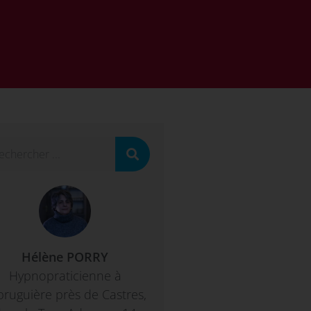
Hélène PORRY
Hypnopraticienne à
bruguière près de Castres,