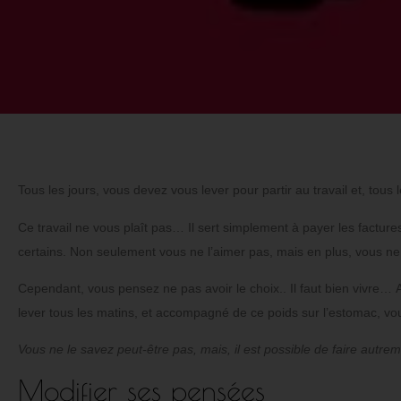
Tous les jours, vous devez vous lever pour partir au travail et
,
tous 
Ce travail ne vous plaît pas…
Il sert simplement à payer les facture
certains.
Non seulement vous ne l’aimer pas, mais en plus, vous ne 
Cependant, vous pensez ne pas avoir le choix..
Il faut bien vivre…
A
lever tous les matins, et accompagné de ce poids sur l’estomac, vous
Vous ne le savez peut-être pas, mais, il est possible de faire autreme
Modifier ses pensées