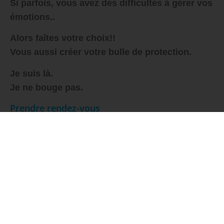
Si parfois, vous avez des difficultés à gérer vos
émotions..
Alors faîtes
votre
choix!!
Vous aussi créer
votre
bulle de protection.
Je suis là.
Je ne bouge pas.
Prendre rendez-vous
Fidèlement votre,
Hélène
Facebook
X
LinkedIn
Pinterest