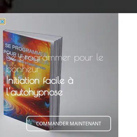
Se programmer pour le
bonheur
Initiation facile à
l'autohypnose
COMMANDER MAINTENANT