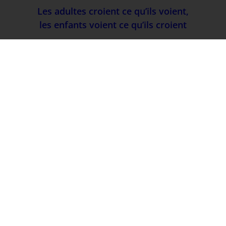
Les adultes croient ce qu’ils voient,
les enfants voient ce qu’ils croient
Facebook
X
LinkedIn
Pinterest
ARTICLE PRÉCÉDENT
ARTICLE SUIVANT
Faux départ… Retrouver espoir et sérénité
la bananeraie
Laisser un commentaire
Votre adresse e-mail ne sera pas publiée.
Les
champs obligatoires sont indiqués avec
*
Commentaire
*