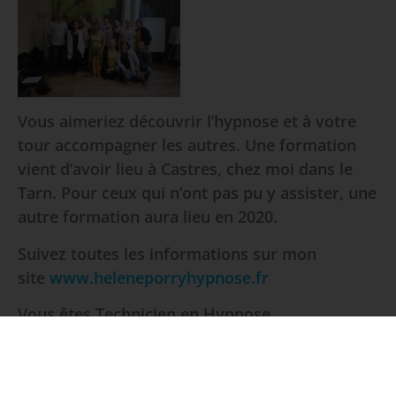
Vous aimeriez découvrir l’hypnose et à votre
tour accompagner les autres. Une formation
vient d’avoir lieu à Castres, chez moi dans le
Tarn. Pour ceux qui n’ont pas pu y assister, une
autre formation aura lieu en 2020.
Suivez toutes les informations sur mon
site
www.heleneporryhypnose.fr
Vous êtes Technicien en Hypnose
d’accompagnement et vous souhaiteriez
approfondir vos connaissances. Vous
souhaiteriez, découvrir de nouveaux