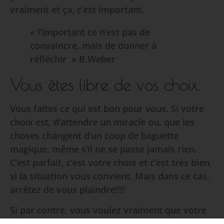
vraiment et ça, c’est important.
« l’important ce n’est pas de
convaincre, mais de donner à
réfléchir » B.Weber
Vous êtes libre de vos choix.
Vous faites ce qui est bon pour vous. Si votre
choix est, d’attendre un miracle ou, que les
choses changent d’un coup de baguette
magique, même s’il ne se passe jamais rien.
C’est parfait, c’est votre choix et c’est très bien,
si la situation vous convient. Mais dans ce cas,
arrêtez de vous plaindre!!!!
Si par contre, vous voulez vraiment que votre
vie soit différente, si vous voulez vraiment