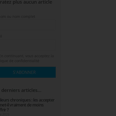
ratez plus aucun article
nom ou nom complet
il
n continuant, vous acceptez la
tique de confidentialité
 derniers articles...
eurs chroniques : les accepter
met-il vraiment de moins
frir ?
ût 2026