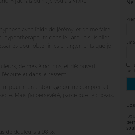
t: » j’aurais dû « . Je voulais VIVRE.
Ne 
Pré
to-hypnose avec l’aide de Jérémy, et de me faire
hypnothérapeute dans le Tarn. Je suis aller
Ema
essaires pour obtenir les changements que je
E
douleurs, de mes émotions, et découvert
poli
’écoute et dans le ressenti.
moi, ni pour mon entourage qui ne comprenait
ecte. Mais j’ai persévéré, parce que j’y croyais.
Les
Doul
per
souf
plus de douleurs à 98 %.
5 ao