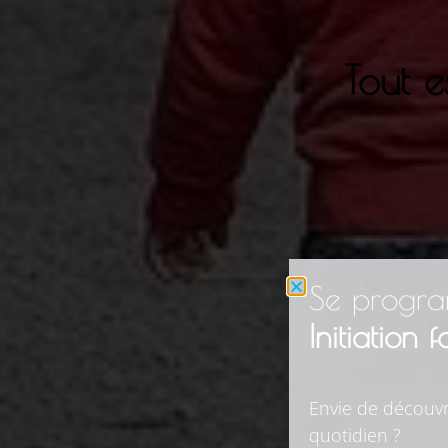
Tout e
Se progra
Initiation 
Envie de découvr
quotidien ?