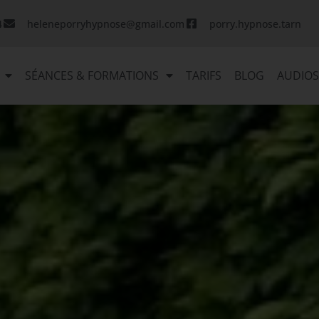
4
heleneporryhypnose@gmail.com
porry.hypnose.tarn
SÉANCES & FORMATIONS
TARIFS
BLOG
AUDIO