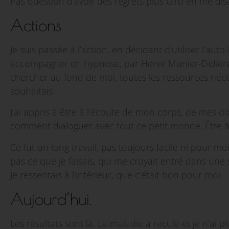
Pas question d’avoir des regrets plus tard en me disan
Actions
Je suis passée à l’action, en décidant d’utiliser l’au
accompagner en hypnose, par Hervé Munier-Didière, 
chercher au fond de moi, toutes les ressources néc
souhaitais.
J’ai appris à être à l’écoute de mon corps, de mes 
comment dialoguer avec tout ce petit monde. Être à l
Ce fut un long travail, pas toujours facile ni pour 
pas ce que je faisais, qui me croyait entré dans une s
Je ressentais à l’intérieur, que c’était bon pour moi.
Aujourd’hui.
Les résultats sont là. La maladie a reculé et je n’ai 