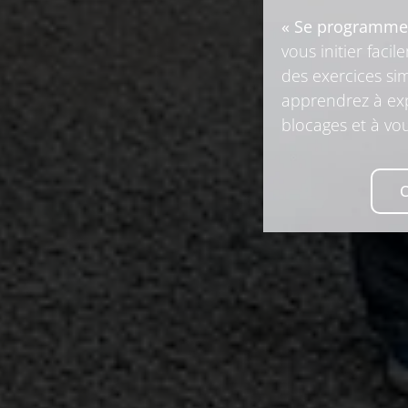
« Se programme
vous initier faci
des exercices sim
apprendrez à exp
blocages et à v