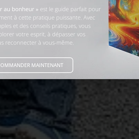
r au bonheur »
est le guide parfait pour
lement à cette pratique puissante. Avec
ples et des conseils pratiques, vous
lorer votre esprit, à dépasser vos
ous reconnecter à vous-même.
COMMANDER MAINTENANT