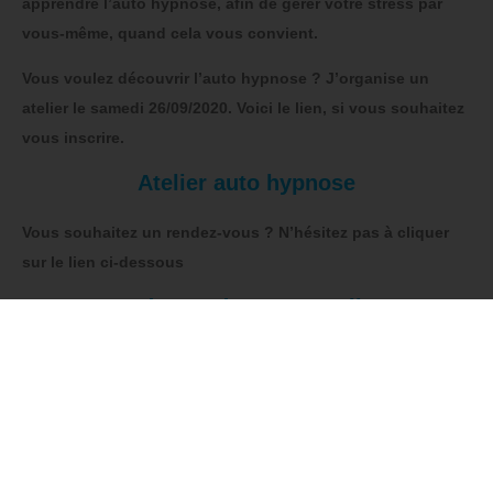
apprendre l’auto hypnose, afin de gérer votre stress par
vous-même, quand cela vous convient.
Vous voulez découvrir l’auto hypnose ? J’organise un
atelier le samedi 26/09/2020. Voici le lien, si vous souhaitez
vous inscrire.
Atelier auto hypnose
Vous souhaitez un rendez-vous ? N’hésitez pas à cliquer
sur le lien ci-dessous
Prendre rendez-vous en ligne
A bientôt,
Hélène
Facebook
X
LinkedIn