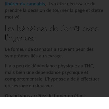
libérer du cannabis
, il va être nécessaire de
prendre la décision de tourner la page et d’être
motivé.
Les bénéfices de l’arrêt avec
l’hypnose
Le fumeur de cannabis a souvent peur des
symptômes liés au sevrage.
Il y a peu de dépendance physique au THC,
mais bien une dépendance psychique et
comportementale. L’hypnose aide à effectuer
un sevrage en douceur.
Quand vous arrêtez de fumer en étant
accompagné par l’hypnose, vous pouvez avoir
un peu de mal à trouver le sommeil les