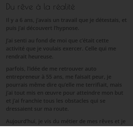
Du rêve à la réalité
Il y a 6 ans, j’avais un travail que je détestais, et
puis j’ai découvert l’hypnose.
J’ai senti au fond de moi que c’était cette
activité que je voulais exercer. Celle qui me
rendrait heureuse.
parfois, l’idée de me retrouver auto
entrepreneur à 55 ans, me faisait peur, je
pourrais même dire qu’elle me terrifiait, mais
j’ai tout mis en œuvre pour atteindre mon but
et j’ai franchie tous les obstacles qui se
dressaient sur ma route.
Aujourd’hui, je vis du métier de mes rêves et je
suis fière de moi.